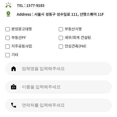
ring_volume
TEL : 1577-9183
distance
Address : 서울시 성동구 성수일로 111, 선명스퀘어 11F
분양광고대행
부동산시행
부동산PF
세무/회계 컨설팅
지주공동사업
안심건축(PM)
기타
home
badge
phone