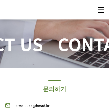
T US
CONT
문의하기
mail_outline
E-mail : ad@hmad.kr