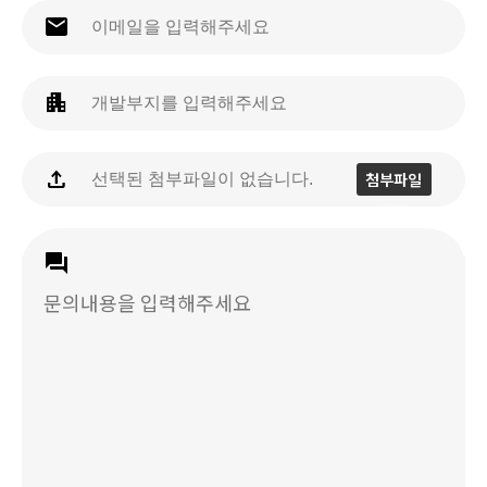
email
apartment
upload
첨부파일
등록
question_answer