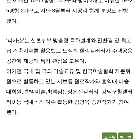
로 이뤄진
16~17
평형
12
가구와 방이 3개로 이뤄진
19~2
5
평형 2가구로 지난 3월부터 시공과 함께 분양도 진행
됐다.
‘피카소’는 신혼부부 맞춤형 특화설계와 친환경 및 최고
급 건축자재를 활용했고 도심속 힐링갤러리가 주택공용
공간에 제공돼 특히 관심을 모은다.
여기엔 국내 및 국외 미술교류 및 한국미술협회 자문위
원으로 활동하고 있는 서보룡 원로작가와 홍익대 미술
대학원, 향암미술관(백암), 장은선갤러리, 강남구청갤러
리U 등 국내‧외 다수 활동한 김명옥 중견작가가 참여
했다.
목록
답변