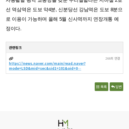
사통팔달 광역 교통망을 갖춘 우리엘빌라는 지하철 2호
선 역삼역은 도보 약4분, 신분당선 강남역은 도보 8분으
로 이용이 가능하며 올해 5월 신사역까지 연장개통 예
정이다.
관련링크
266회 연결
https://news.naver.com/main/read.naver?
mode=LSD&mid=sec&sid1=101&oid=0…
목록
답변