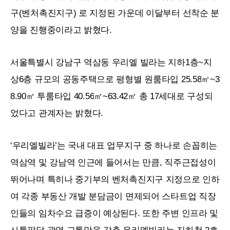
구(벤처촉진지구) 로 지정된 가운데 이달부터 선착순 분
양을 진행중이라고 밝혔다.
서울특별시 강남구 역삼동 우리엘 빌라는 지하1층~지
상6층 규모의 공동주택으로 평형별 원룸타입
25.58
㎡
~3
8.90
㎡ 투룸타입
40.56
㎡
~63.42
㎡ 총
17
세대로 구성되
었다고 관계자는 밝혔다.
‘우리엘빌라’는 국내 대표 업무지구 중 하나로 손꼽히는
역삼역 및 강남역 인근에 들어서는 만큼, 직주근접성이
뛰어나며 특히나 중기부의 벤처촉진지구 지정으로 인하
여 각종 부동산 개발 분담금이 면제되어 스타트업 직장
인들의 임차수요 급증이 예상된다. 또한 주변 인프라 및